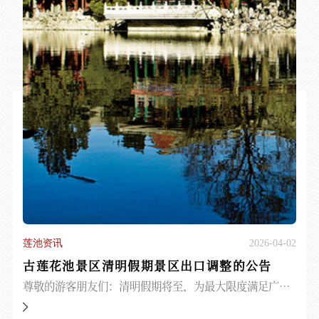
莲池资讯
2026-04-02
古莲花池景区清明假期景区出口调整的公告
尊敬的游客朋友们：清明假期将至，为最大限度满足广大
游客参观需求，莲池书院博物馆在清明假期期间将进行以
下调整：4月4日—4月6日，莲池书院博物馆出口调整为我