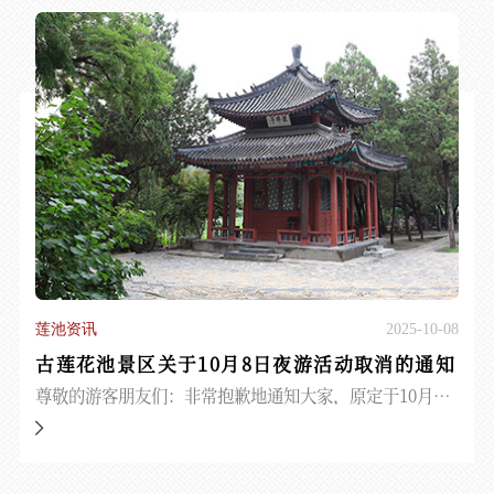
书院博物馆
莲池资讯
2025-10-08
古莲花池景区关于10月8日夜游活动取消的通知
尊敬的游客朋友们：非常抱歉地通知大家，原定于10月8
日的莲池书院夜游活动，因天气原因临时取消。此次临时
取消给您的出行计划造成了不便，我们深表歉意。已购票
的游客朋友们，可通过原购票渠道申请全额退款，如有任
何疑问，欢迎拨打咨询电话：0312-2032097，我们的工作
人员将竭诚为您服务。感谢您一直以来对我们的支持与厚