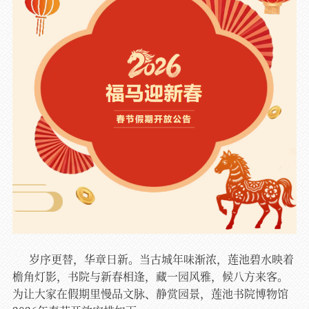
岁序更替，华章日新。当古城年味渐浓，莲池碧水映着
檐角灯影，书院与新春相逢，藏一园风雅，候八方来客。
为让大家在假期里慢品文脉、静赏园景，莲池书院博物馆