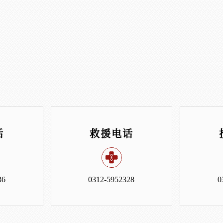
话
救援电话
36
0312-5952328
0