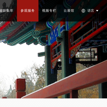
楹联集萃
参观服务
视频专栏
云展馆
语言