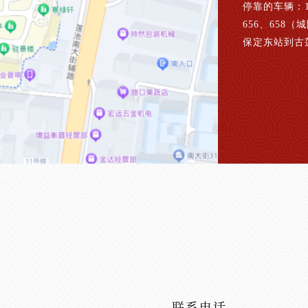
停靠的车辆：1、
656、658（
保定东站到古
联系电话